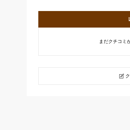
まだクチコミ
ク

QB HOUSE 中野坂上駅前店
ニックネーム
必須