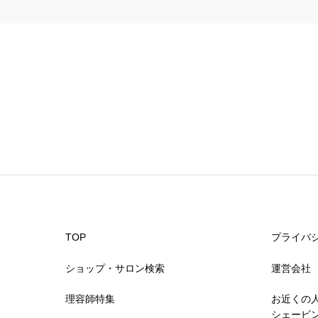
予約の取りやすさ


星の数をお選びください
スタッフの対応
TOP
プライバ


星の数をお選びください
ショップ・サロン検索
運営会社
理容師特集
お近くの
スタイリングのレパートリー
シェービ