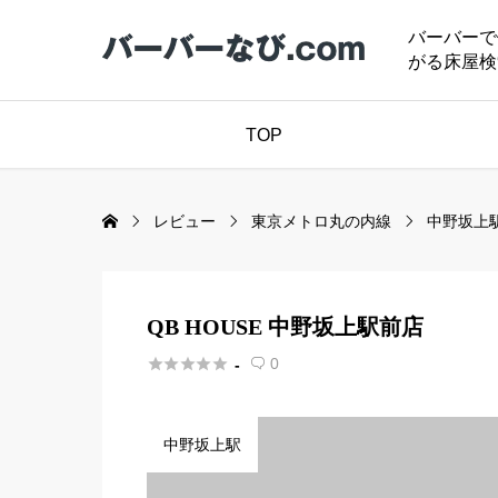
バーバーで
がる床屋検
TOP
レビュー
東京メトロ丸の内線
中野坂上
QB HOUSE 中野坂上駅前店





0
-

中野坂上駅