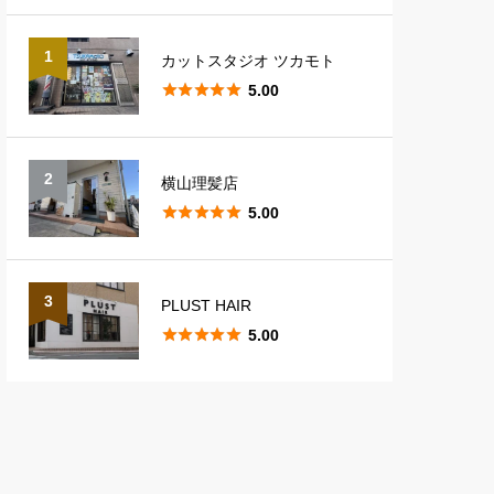
1
カットスタジオ ツカモト





5.00
2
横山理髪店





5.00
3
PLUST HAIR





5.00