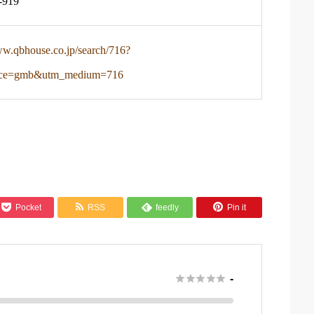
-919
ww.qbhouse.co.jp/search/716?
rce=gmb&utm_medium=716



Pocket
RSS
feedly
Pin it

さ





-