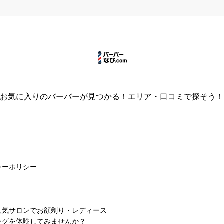
必須
お気に入りのバーバーが見つかる！エリア・口コミで探そう！



必須
シーポリシー



人気サロンでお顔剃り・レディース
必須
ングを体験してみませんか？