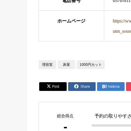
電話番号
0570-011
ホームページ
https://w
utm_sou
理容室
床屋
1000円カット


Post
Share

Hatena
総合得点
予約の取りやす
-