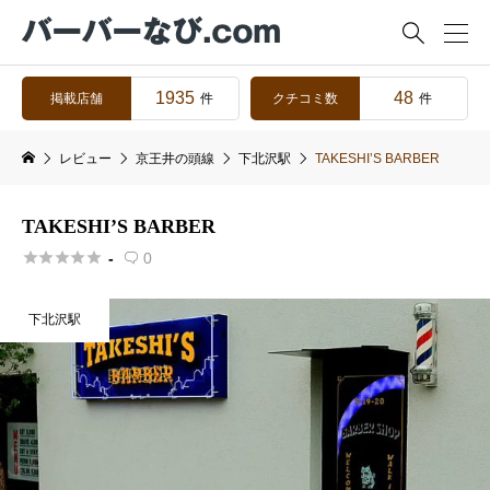

1935
48
掲載店舗
クチコミ数
件
件
レビュー
京王井の頭線
下北沢駅
TAKESHI’S BARBER
TAKESHI’S BARBER





-
0

下北沢駅