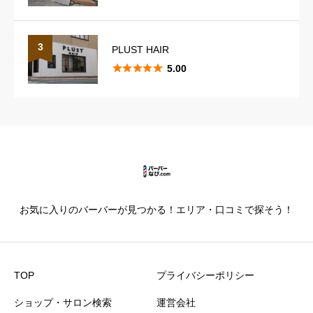
スタイリングのレパートリー
必須
3
PLUST HAIR





5.00





星の数をお選びください
カットの技術
必須





星の数をお選びください
お気に入りのバーバーが見つかる！エリア・口コミで探そう！
仕上がり満足度
必須





星の数をお選びください
TOP
プライバシーポリシー
ショップ・サロン検索
運営会社
価格満足度
必須