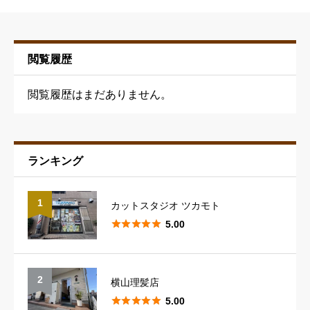
TAKESHI’S BARBER
ニックネーム
必須
閲覧履歴
閲覧履歴はまだありません。
ランキング
予約の取りやすさ
必須
1
カットスタジオ ツカモト





星の数をお選びください





5.00
スタッフの対応
必須
2
横山理髪店





星の数をお選びください





5.00