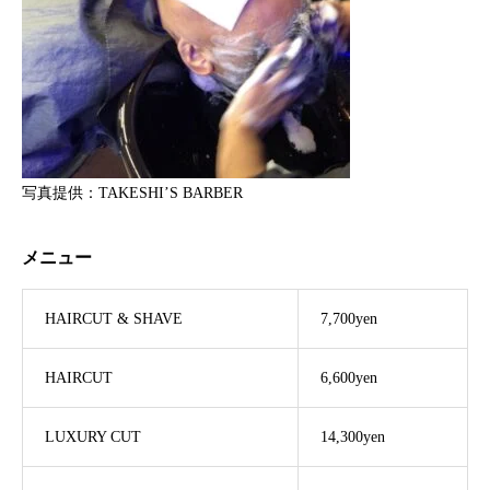
写真提供：TAKESHI’S BARBER
メニュー
HAIRCUT & SHAVE
7,700yen
HAIRCUT
6,600yen
LUXURY CUT
14,300yen