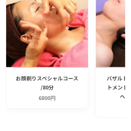
お顔剃りスペシャルコース
バザルト
/80分
トメント
ヘッ
6800円