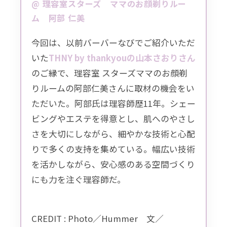
@ 理容室スターズ ママのお顔剃りルー
ム 阿部 仁美
今回は、以前バーバーなびでご紹介いただ
いた
THNY by thankyouの山本さおりさん
のご縁で、理容室 スターズママのお顔剃
りルームの阿部仁美さんに取材の機会をい
ただいた。阿部氏は理容師歴11年。シェー
ビングやエステを得意とし、肌へのやさし
さを大切にしながら、細やかな技術と心配
りで多くの支持を集めている。幅広い技術
を活かしながら、安心感のある空間づくり
にも力を注ぐ理容師だ。
CREDIT : Photo／Hummer 文／