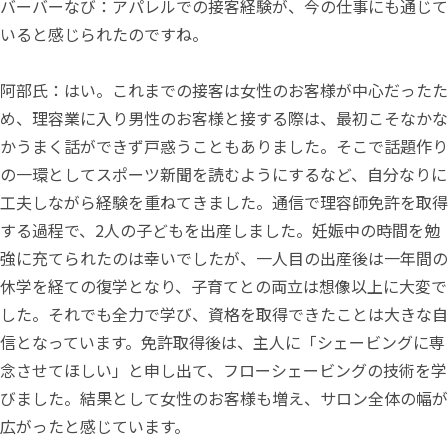
バーバーなび：アパレルでの接客経験が、今の仕事にも通じて
いると感じられたのですね。
阿部氏：はい。これまでの接客は女性のお客様が中心だったた
め、理容業に入り男性のお客様と接する際は、最初こそなかな
かうまく話ができず戸惑うこともありました。そこで話題作り
の一環としてスポーツ新聞を読むようにするなど、自分なりに
工夫しながら経験を重ねてきました。通信で理容師免許を取得
する過程で、2人の子どもを出産しました。妊娠中の時間を勉
強に充てられたのは幸いでしたが、一人目の出産後は一年間の
休学を経ての復学となり、子育てとの両立は想像以上に大変で
した。それでも全力で学び、資格を取得できたことは大きな自
信となっています。免許取得後は、主人に「シェービングに専
念させてほしい」と申し出て、フローシェービングの技術を学
びました。結果として女性のお客様も増え、サロン全体の幅が
広がったと感じています。